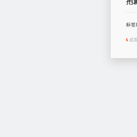
抱
标签
6
后